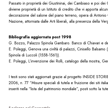
Passato in proprietà dei Giustininai, dei Cambiaso e poi dei
diviene proprietà di un Istituto di credito che vi apporta alcun
decorazione del salone del piano terreno, opera di Antonio O
Nazione, attorniata dalle Arti liberali, alla presenza della Ve
Bibliografia aggiornata post 1998
G. Bozzo, Palazzo Spinola Gambaro. Banco di Chiavari e de
E. Poleggi, Genova una civiltà di palazzi, Cinisello Balsam
Spinola di Luccoli (1558-1561)).
E. Poleggi, L’invenzione dei Rolli, catalogo della mostra, 
I testi sono stati aggiornati grazie al progetto INSIDE STOR
2006, n. 77 “Misure speciali di tutela e fruizione dei siti ital
inseriti nella “lista del patrimonio mondiale”, posti sotto la t