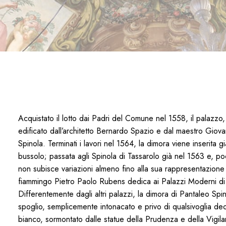
Acquistato il lotto dai Padri del Comune nel 1558, il palazzo, 
edificato dall’architetto Bernardo Spazio e dal maestro Giov
Spinola. Terminati i lavori nel 1564, la dimora viene inserita gi
bussolo; passata agli Spinola di Tassarolo già nel 1563 e, p
non subisce variazioni almeno fino alla sua rappresentazione a
fiammingo Pietro Paolo Rubens dedica ai Palazzi Moderni d
Differentemente dagli altri palazzi, la dimora di Pantaleo S
spoglio, semplicemente intonacato e privo di qualsivoglia de
bianco, sormontato dalle statue della Prudenza e della Vigila