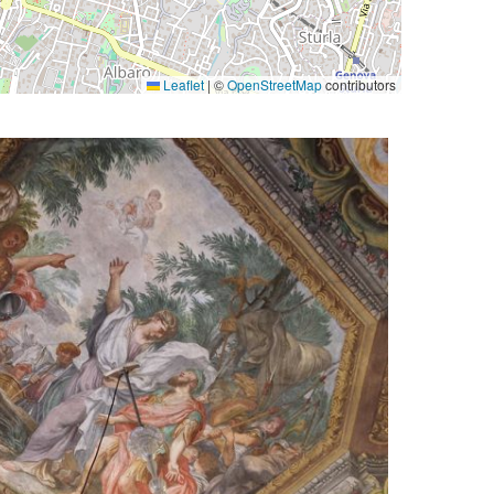
Leaflet
|
©
OpenStreetMap
contributors