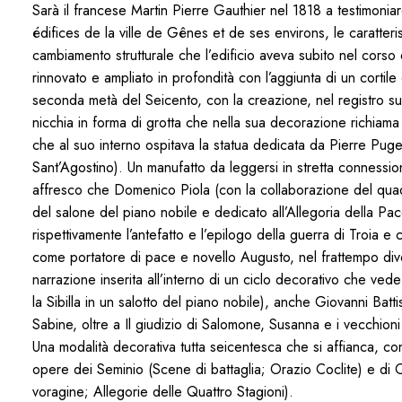
Sarà il francese Martin Pierre Gauthier nel 1818 a testimonia
édifices de la ville de Gênes et de ses environs, le caratteris
cambiamento strutturale che l’edificio aveva subito nel cors
rinnovato e ampliato in profondità con l’aggiunta di un corti
seconda metà del Seicento, con la creazione, nel registro sup
nicchia in forma di grotta che nella sua decorazione richiama
che al suo interno ospitava la statua dedicata da Pierre Puge
Sant’Agostino). Un manufatto da leggersi in stretta connession
affresco che Domenico Piola (con la collaborazione del quadr
del salone del piano nobile e dedicato all’Allegoria della Pa
rispettivamente l’antefatto e l’epilogo della guerra di Troia 
come portatore di pace e novello Augusto, nel frattempo dive
narrazione inserita all’interno di un ciclo decorativo che ved
la Sibilla in un salotto del piano nobile), anche Giovanni Batt
Sabine, oltre a Il giudizio di Salomone, Susanna e i vecchioni 
Una modalità decorativa tutta seicentesca che si affianca, co
opere dei Seminio (Scene di battaglia; Orazio Coclite) e di 
voragine; Allegorie delle Quattro Stagioni).