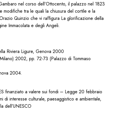
 Gambaro nel corso dell’Ottocento, il palazzo nel 1823
e modifiche tra le quali la chiusura del cortile e la
razio Quinzio che vi raffigura La glorificazione della
rgine Immacolata e degli Angeli.
lla Riviera Ligure, Genova 2000
o (Milano) 2002, pp. 72-73 (Palazzo di Tommaso
Genova 2004.
IES finanziato a valere sui fondi – Legge 20 febbraio
iani di interesse culturale, paesaggistico e ambientale,
utela dell’UNESCO