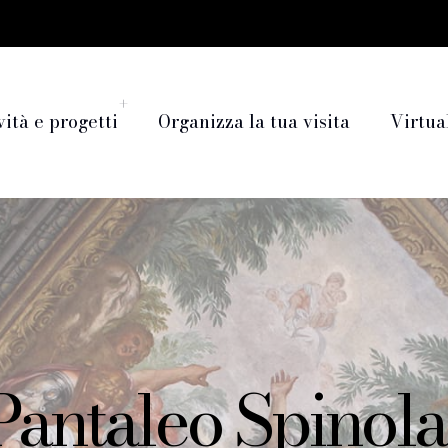
vità e progetti
Organizza la tua visita
Virtua
 Pantaleo Spinola