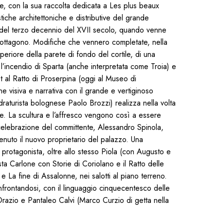
re, con la sua raccolta dedicata a Les plus beaux
tiche architettoniche e distributive del grande
o del terzo decennio del XVII secolo, quando venne
le ottagono. Modifiche che vennero completate, nella
eriore della parete di fondo del cortile, di una
 l’incendio di Sparta (anche interpretata come Troia) e
t al Ratto di Proserpina (oggi al Museo di
e visiva e narrativa con il grande e vertiginoso
aturista bolognese Paolo Brozzi) realizza nella volta
ce. La scultura e l’affresco vengono così a essere
e celebrazione del committente, Alessandro Spinola,
nuto il nuovo proprietario del palazzo. Una
e protagonista, oltre allo stesso Piola (con Augusto e
ista Carlone con Storie di Coriolano e il Ratto delle
e La fine di Assalonne, nei salotti al piano terreno.
nfrontandosi, con il linguaggio cinquecentesco delle
Orazio e Pantaleo Calvi (Marco Curzio di getta nella