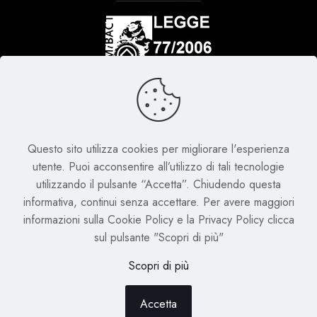
Attività realizzata con il contributo del Ministero della
Cultura, Legge 20 febbraio 2006, n. 77 "Misure
speciali di tutela e fruizione dei siti italiani di
interesse culturale, paesaggistico e ambientale,
Questo sito utilizza cookies per migliorare l'esperienza
inseriti nella "Lista del patrimonio mondiale", posti
utente. Puoi acconsentire all’utilizzo di tali tecnologie
sotto la tutela dell'UNESCO"
utilizzando il pulsante “Accetta”. Chiudendo questa
informativa, continui senza accettare. Per avere maggiori
informazioni sulla Cookie Policy e la Privacy Policy clicca
sul pulsante "Scopri di più"
Scopri di più
Powered by
Maps Group
&
Condiviso
&
Afterpixel
Accetta