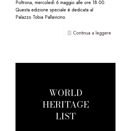
Poltrona, mercoledì 6 maggio alle ore 18.00.
Questa edizione speciale è dedicata al
Palazzo Tobia Pallavicino.
-
Continua a leggere
Musei
in
Poltrona
–
Mercoled
6
WORLD
maggio
HERITAGE
ore
18.00
LIST