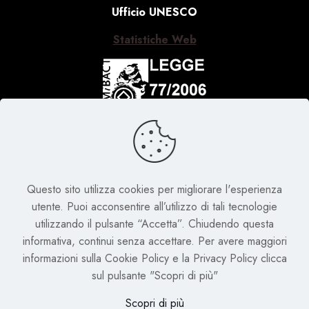
Ufficio UNESCO
Statistiche Web
Attività realizzata con il contributo del Ministero della
Cultura, Legge 20 febbraio 2006, n. 77 "Misure
speciali di tutela e fruizione dei siti italiani di
interesse culturale, paesaggistico e ambientale,
inseriti nella "Lista del patrimonio mondiale", posti
Questo sito utilizza cookies per migliorare l'esperienza
sotto la tutela dell'UNESCO"
utente. Puoi acconsentire all’utilizzo di tali tecnologie
utilizzando il pulsante “Accetta”. Chiudendo questa
informativa, continui senza accettare. Per avere maggiori
informazioni sulla Cookie Policy e la Privacy Policy clicca
sul pulsante "Scopri di più"
Scopri di più
Powered by
Maps Group
&
Condiviso
&
Afterpixel