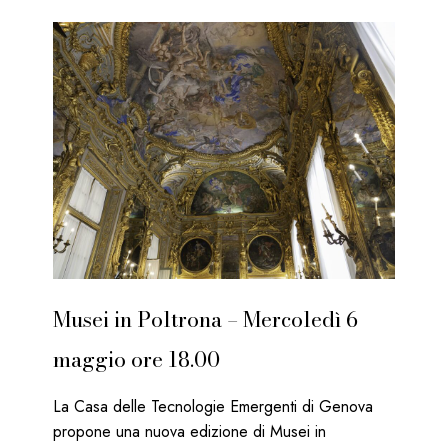
“Fuori
(dai)
Rolli”:
sette
piazze,
sette
eventi
nei
caruggi
genovesi
Musei in Poltrona – Mercoledì 6
maggio ore 18.00
La Casa delle Tecnologie Emergenti di Genova
propone una nuova edizione di Musei in